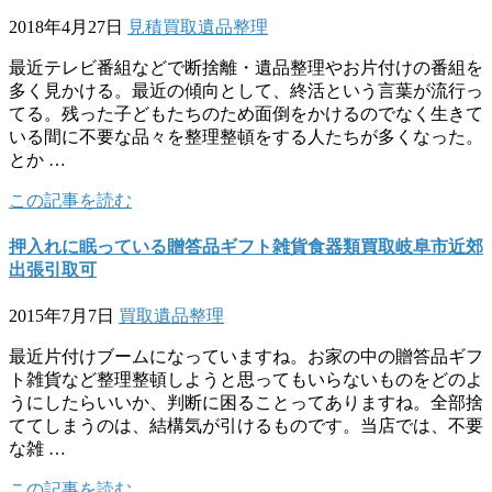
2018年4月27日
見積
買取
遺品整理
最近テレビ番組などで断捨離・遺品整理やお片付けの番組を
多く見かける。最近の傾向として、終活という言葉が流行っ
てる。残った子どもたちのため面倒をかけるのでなく生きて
いる間に不要な品々を整理整頓をする人たちが多くなった。
とか …
この記事を読む
押入れに眠っている贈答品ギフト雑貨食器類買取岐阜市近郊
出張引取可
2015年7月7日
買取
遺品整理
最近片付けブームになっていますね。お家の中の贈答品ギフ
ト雑貨など整理整頓しようと思ってもいらないものをどのよ
うにしたらいいか、判断に困ることってありますね。全部捨
ててしまうのは、結構気が引けるものです。当店では、不要
な雑 …
この記事を読む