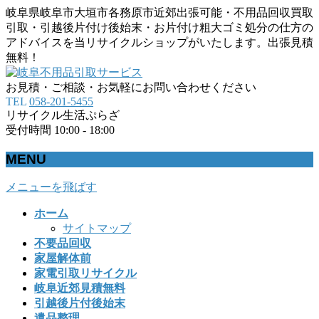
岐阜県岐阜市大垣市各務原市近郊出張可能・不用品回収買取
引取・引越後片付け後始末・お片付け粗大ゴミ処分の仕方の
アドバイスを当リサイクルショップがいたします。出張見積
無料！
お見積・ご相談・お気軽にお問い合わせください
TEL
058-201-5455
リサイクル生活ぷらざ
受付時間 10:00 - 18:00
MENU
メニューを飛ばす
ホーム
サイトマップ
不要品回収
家屋解体前
家電引取リサイクル
岐阜近郊見積無料
引越後片付後始末
遺品整理