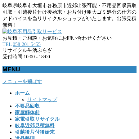
岐阜県岐阜市大垣市各務原市近郊出張可能・不用品回収買取
引取・引越後片付け後始末・お片付け粗大ゴミ処分の仕方の
アドバイスを当リサイクルショップがいたします。出張見積
無料！
お見積・ご相談・お気軽にお問い合わせください
TEL
058-201-5455
リサイクル生活ぷらざ
受付時間 10:00 - 18:00
MENU
メニューを飛ばす
ホーム
サイトマップ
不要品回収
家屋解体前
家電引取リサイクル
岐阜近郊見積無料
引越後片付後始末
遺品整理