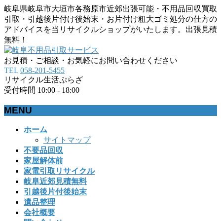
岐阜県岐阜市大垣市各務原市近郊出張可能・不用品回収買取
引取・引越後片付け後始末・お片付け粗大ゴミ処分の仕方の
アドバイスを当リサイクルショップがいたします。出張見積
無料！
お見積・ご相談・お気軽にお問い合わせください
TEL
058-201-5455
リサイクル生活ぷらざ
受付時間 10:00 - 18:00
MENU
メ
ホーム
ニ
サイトマップ
ュ
不要品回収
ー
家屋解体前
を
家電引取リサイクル
飛
岐阜近郊見積無料
ば
引越後片付後始末
す
遺品整理
会社概要