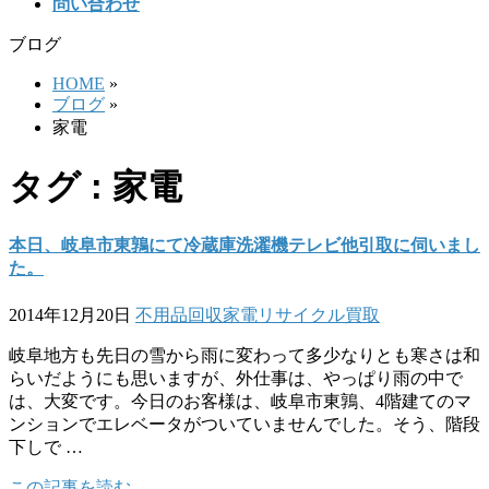
問い合わせ
ブログ
HOME
»
ブログ
»
家電
タグ : 家電
本日、岐阜市東鶉にて冷蔵庫洗濯機テレビ他引取に伺いまし
た。
2014年12月20日
不用品回収
家電リサイクル
買取
岐阜地方も先日の雪から雨に変わって多少なりとも寒さは和
らいだようにも思いますが、外仕事は、やっぱり雨の中で
は、大変です。今日のお客様は、岐阜市東鶉、4階建てのマ
ンションでエレベータがついていませんでした。そう、階段
下しで …
この記事を読む