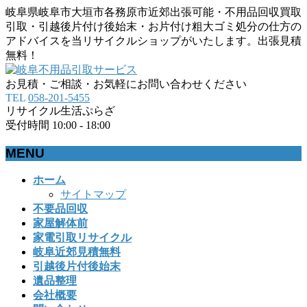
岐阜県岐阜市大垣市各務原市近郊出張可能・不用品回収買取
引取・引越後片付け後始末・お片付け粗大ゴミ処分の仕方の
アドバイスを当リサイクルショップがいたします。出張見積
無料！
お見積・ご相談・お気軽にお問い合わせください
TEL
058-201-5455
リサイクル生活ぷらざ
受付時間 10:00 - 18:00
MENU
メ
ホーム
ニ
サイトマップ
ュ
不要品回収
ー
家屋解体前
を
家電引取リサイクル
飛
岐阜近郊見積無料
ば
引越後片付後始末
す
遺品整理
会社概要